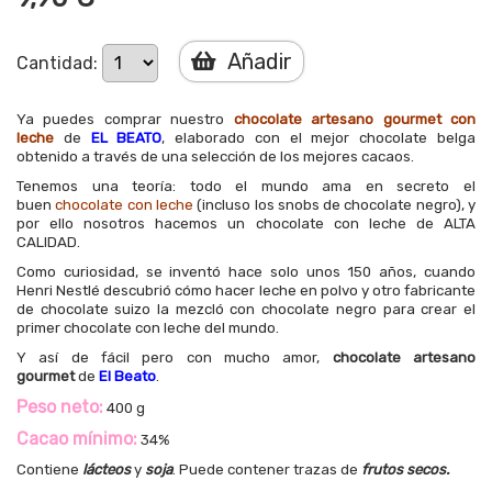
Añadir
Cantidad:
Ya puedes comprar nuestro
chocolate artesano gourmet con
leche
de
EL BEATO
, elaborado con el mejor chocolate belga
obtenido a través de una selección de los mejores cacaos.
Tenemos una teoría: todo el mundo ama en secreto el
buen
chocolate con leche
(incluso los snobs de chocolate negro), y
por ello nosotros hacemos un chocolate con leche de ALTA
CALIDAD.
Como curiosidad, se inventó hace solo unos 150 años, cuando
Henri Nestlé descubrió cómo hacer leche en polvo y otro fabricante
de chocolate suizo la mezcló con chocolate negro para crear el
primer chocolate con leche del mundo.
Y así de fácil pero con mucho amor,
chocolate artesano
gourmet
de
El Beato
.
Peso neto:
400 g
Cacao mínimo:
34%
Contiene
lácteos
y
soja
. Puede contener trazas de
frutos secos.