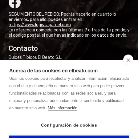
SEGUIMIENTO DEL PEDIDO: Podrás hacerlo en cuanto lo
enviemos, para ello, puedes entrar en:
https://www.logistaparcel.com
La referencia coincide con las últimas 9 cifras de tu pedido; y
el código postal, el que hayas indicado en los datos de envío.
Contacto
Dulces Típicos El Beato S.L.
Calle San José Obrero, 3
Acerca de las cookies en elbeato.com
El Burgo de Osma (Soria)
Usamos cookies para recolectar y analizar información relacionada
NO VENDEMOS EN FÁBRICA A PARTICULARES
con el uso y desempeño de nuestro sitio web para poder proveer
Si están en El Burgo de Osma, pueden encontrar nuestros
productos en las tiendas de la Calle Mayor.
funcionalidades relacionadas con las redes sociales, y para
mejorar y personalizar adecuadamente el contenido y publicidad
Whatssapp: 667 31 50 28 (7:30-14:00) laborales
en nuestro sitio web.
Más información
Teléfono: 975 36 01 46 (07:00 - 15:00) laborales
pedidos@
masquechocolate.com
Configuración de cookies