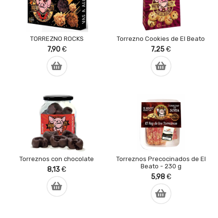
TORREZNO ROCKS
Torrezno Cookies de El Beato
7,90
€
7,25
€
Torreznos con chocolate
Torreznos Precocinados de El
Beato - 230 g
8,13
€
5,98
€