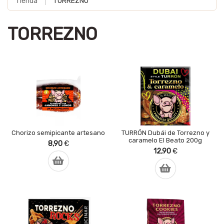
Tienda
TORREZNO
TORREZNO
Chorizo semipicante artesano
TURRÓN Dubái de Torrezno y
caramelo El Beato 200g
8,90
€
12,90
€