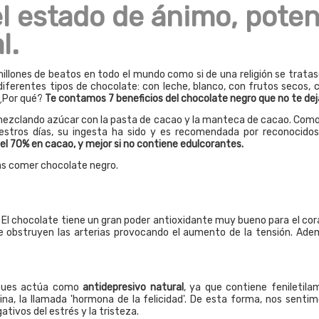
 el estado de ánimo, pote
l.
llones de beatos en todo el mundo como si de una religión se tratase,
 diferentes tipos de chocolate: con leche, blanco, con frutos secos,
 ¿Por qué?
Te contamos 7 beneficios del chocolate negro que no te dej
e mezclando azúcar con la pasta de cacao y la manteca de cacao. Com
stros días, su ingesta ha sido y es recomendada por reconocidos 
l 70% en cacao, y mejor si no contiene edulcorantes.
jas comer chocolate negro.
. El chocolate tiene un gran poder antioxidante muy bueno para el cor
 obstruyen las arterias provocando el aumento de la tensión. Adem
 pues actúa como
antidepresivo natural
, ya que contiene feniletila
ina, la llamada 'hormona de la felicidad'. De esta forma, nos sen
tivos del estrés y la tristeza.