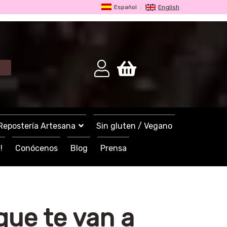
Español
English
Repostería Artesana
Sin gluten / Vegano
!
Conócenos
Blog
Prensa
que te van a