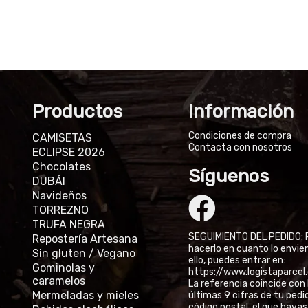
Productos
Información
Condiciones de compra
CAMISETAS
Contacta con nosotros
ECLIPSE 2026
Chocolates
Síguenos
DUBÁI
Navideños
TORREZNO
TRUFA NEGRA
SEGUIMIENTO DEL PEDIDO: 
Repostería Artesana
hacerlo en cuanto lo envie
Sin gluten / Vegano
ello, puedes entrar en:
Gominolas y
https://www.logistaparce
caramelos
La referencia coincide con 
Mermeladas y mieles
últimas 9 cifras de tu pedid
código postal, el que hayas