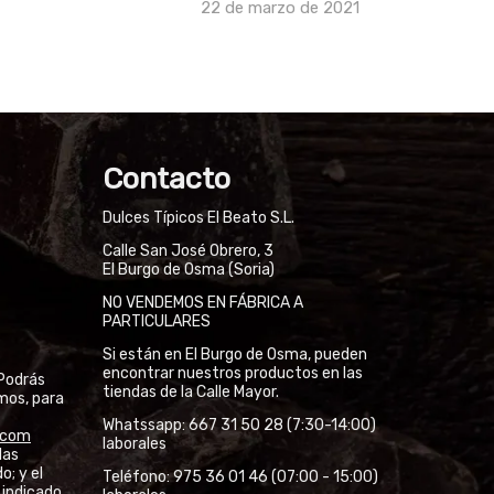
22 de marzo de 2021
Contacto
Dulces Típicos El Beato S.L.
Calle San José Obrero, 3
El Burgo de Osma (Soria)
NO VENDEMOS EN FÁBRICA A
PARTICULARES
Si están en El Burgo de Osma, pueden
encontrar nuestros productos en las
Podrás
tiendas de la Calle Mayor.
mos, para
Whatssapp: 667 31 50 28 (7:30-14:00)
l.com
laborales
las
o; y el
Teléfono: 975 36 01 46 (07:00 - 15:00)
 indicado