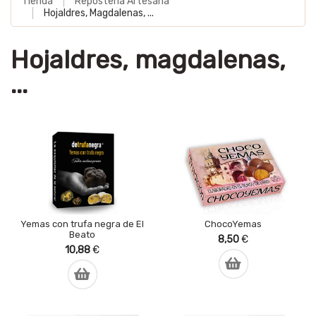
Tienda
Repostería Artesana
Hojaldres, Magdalenas, ...
Hojaldres, magdalenas,
...
Yemas con trufa negra de El
ChocoYemas
Beato
8,50
€
10,88
€