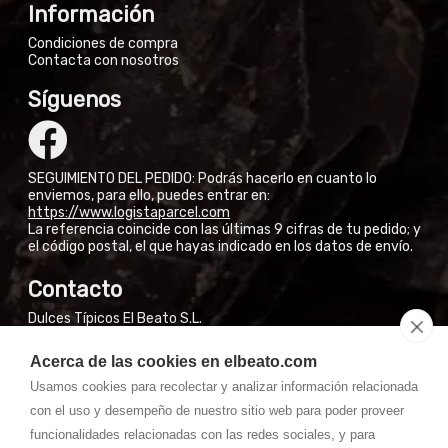
Información
Condiciones de compra
Contacta con nosotros
Síguenos
SEGUIMIENTO DEL PEDIDO: Podrás hacerlo en cuanto lo
enviemos, para ello, puedes entrar en:
https://www.logistaparcel.com
La referencia coincide con las últimas 9 cifras de tu pedido; y
el código postal, el que hayas indicado en los datos de envío.
Contacto
Dulces Típicos El Beato S.L.
Calle San José Obrero, 3
Acerca de las cookies en elbeato.com
El Burgo de Osma (Soria)
Usamos cookies para recolectar y analizar información relacionada
NO VENDEMOS EN FÁBRICA A PARTICULARES
con el uso y desempeño de nuestro sitio web para poder proveer
Si están en El Burgo de Osma, pueden encontrar nuestros
productos en las tiendas de la Calle Mayor.
funcionalidades relacionadas con las redes sociales, y para