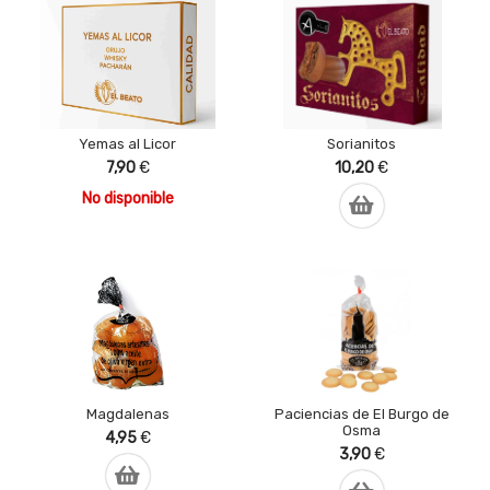
Yemas al Licor
Sorianitos
7,90
€
10,20
€
No disponible
Magdalenas
Paciencias de El Burgo de
Osma
4,95
€
3,90
€