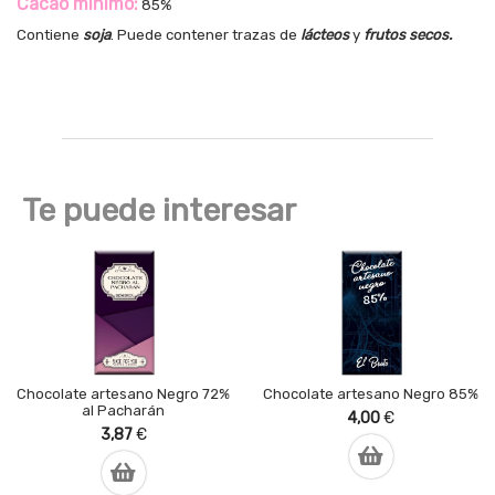
Cacao mínimo:
85%
Contiene
soja
. Puede contener trazas de
lácteos
y
frutos secos.
Te puede interesar
Chocolate artesano Negro 72%
Chocolate artesano Negro 85%
al Pacharán
4,00
€
3,87
€