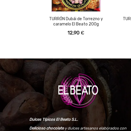
TURRÓN Dubái de Torrezno y
TURR
caramelo El Beato 200g
12,90
€
Dulces Típicos El Beato S.L.
Delicioso chocolate
y dulces artesanos elaborados con