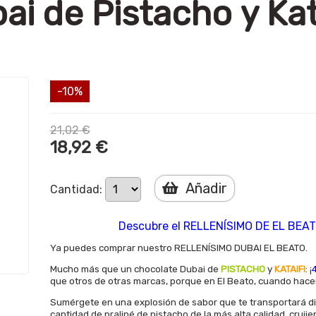
i de Pistacho y Kata
-10%
21,02 €
18,92 €
Añadir
Cantidad:
Descubre el RELLENÍSIMO DE EL BEATO
Ya puedes comprar nuestro RELLENÍSIMO DUBAI EL BEATO.
Mucho más que un chocolate Dubai de
PISTACHO
y
KATAIFI
: ¡
que otros de otras marcas, porque en El Beato, cuando hace
Sumérgete en una explosión de sabor que te transportará d
cantidad de praliné de pistacho de la más alta calidad, cruji