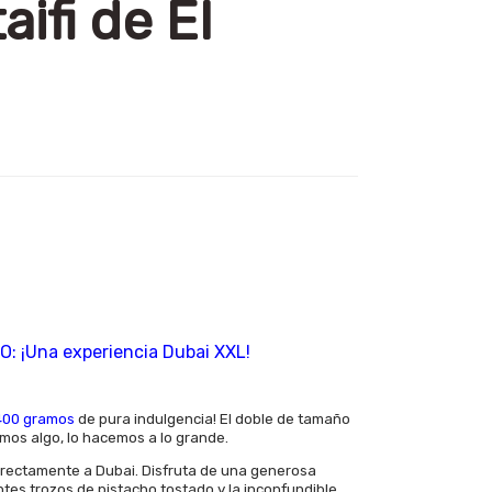
ifi de El
: ¡Una experiencia Dubai XXL!
400 gramos
de pura indulgencia! El doble de tamaño
mos algo, lo hacemos a lo grande.
irectamente a Dubai. Disfruta de una generosa
entes trozos de pistacho tostado y la inconfundible