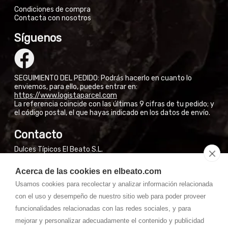
Condiciones de compra
Contacta con nosotros
Síguenos
SEGUIMIENTO DEL PEDIDO: Podrás hacerlo en cuanto lo
enviemos, para ello, puedes entrar en:
https://www.logistaparcel.com
La referencia coincide con las últimas 9 cifras de tu pedido; y
el código postal, el que hayas indicado en los datos de envío.
Contacto
Dulces Típicos El Beato S.L.
Calle San José Obrero, 3
Acerca de las cookies en elbeato.com
El Burgo de Osma (Soria)
Usamos cookies para recolectar y analizar información relacionada
NO VENDEMOS EN FÁBRICA A PARTICULARES
con el uso y desempeño de nuestro sitio web para poder proveer
Si están en El Burgo de Osma, pueden encontrar nuestros
productos en las tiendas de la Calle Mayor.
funcionalidades relacionadas con las redes sociales, y para
mejorar y personalizar adecuadamente el contenido y publicidad
Whatssapp: 667 31 50 28 (7:30-14:00) laborales