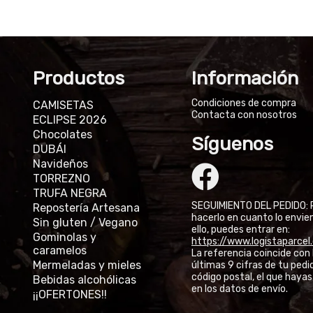
Productos
Información
Condiciones de compra
CAMISETAS
Contacta con nosotros
ECLIPSE 2026
Chocolates
Síguenos
DUBÁI
Navideños
TORREZNO
TRUFA NEGRA
SEGUIMIENTO DEL PEDIDO: 
Repostería Artesana
hacerlo en cuanto lo envie
Sin gluten / Vegano
ello, puedes entrar en:
Gominolas y
https://www.logistaparce
caramelos
La referencia coincide con 
Mermeladas y mieles
últimas 9 cifras de tu pedid
código postal, el que hayas
Bebidas alcohólicas
en los datos de envío.
¡¡OFERTONES!!