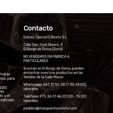
Contacto
Dulces Típicos El Beato S.L.
Calle San José Obrero, 3
El Burgo de Osma (Soria)
NO VENDEMOS EN FÁBRICA A
PARTICULARES
Si están en El Burgo de Osma, pueden
encontrar nuestros productos en las
Podrás
tiendas de la Calle Mayor.
mos, para
Whatssapp: 667 31 50 28 (7:30-14:00)
l.com
laborales
las
o; y el
Teléfono: 975 36 01 46 (07:00 - 15:00)
 indicado
laborales
pedidos@
masquechocolate.com