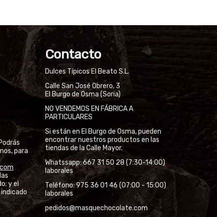
Contacto
Dulces Típicos El Beato S.L.
Calle San José Obrero, 3
El Burgo de Osma (Soria)
NO VENDEMOS EN FÁBRICA A
PARTICULARES
Si están en El Burgo de Osma, pueden
encontrar nuestros productos en las
Podrás
tiendas de la Calle Mayor.
mos, para
Whatssapp: 667 31 50 28 (7:30-14:00)
l.com
laborales
las
o; y el
Teléfono: 975 36 01 46 (07:00 - 15:00)
 indicado
laborales
pedidos@
masquechocolate.com