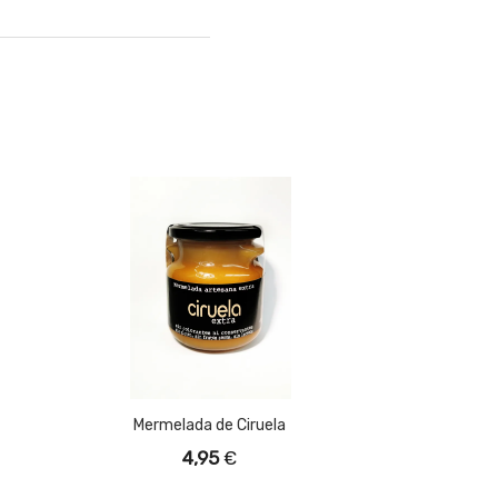
Mermelada de Ciruela
4,95
€