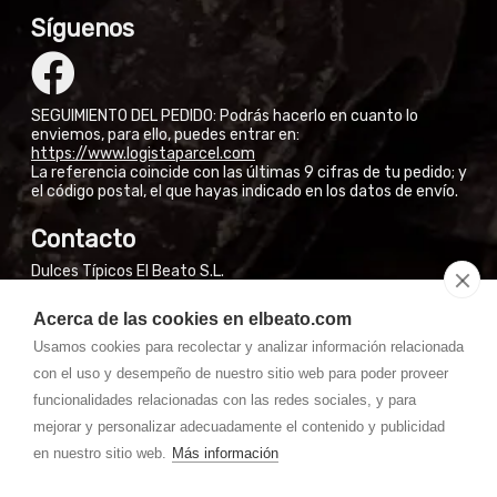
Síguenos
SEGUIMIENTO DEL PEDIDO: Podrás hacerlo en cuanto lo
enviemos, para ello, puedes entrar en:
https://www.logistaparcel.com
La referencia coincide con las últimas 9 cifras de tu pedido; y
el código postal, el que hayas indicado en los datos de envío.
Contacto
Dulces Típicos El Beato S.L.
Calle San José Obrero, 3
Acerca de las cookies en elbeato.com
El Burgo de Osma (Soria)
Usamos cookies para recolectar y analizar información relacionada
NO VENDEMOS EN FÁBRICA A PARTICULARES
con el uso y desempeño de nuestro sitio web para poder proveer
Si están en El Burgo de Osma, pueden encontrar nuestros
productos en las tiendas de la Calle Mayor.
funcionalidades relacionadas con las redes sociales, y para
mejorar y personalizar adecuadamente el contenido y publicidad
Whatssapp: 667 31 50 28 (7:30-14:00) laborales
en nuestro sitio web.
Más información
Teléfono: 975 36 01 46 (07:00 - 15:00) laborales
pedidos@
masquechocolate.com