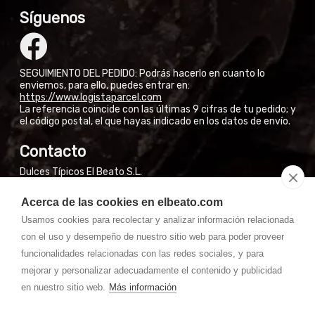
Síguenos
SEGUIMIENTO DEL PEDIDO: Podrás hacerlo en cuanto lo
enviemos, para ello, puedes entrar en:
https://www.logistaparcel.com
La referencia coincide con las últimas 9 cifras de tu pedido; y
el código postal, el que hayas indicado en los datos de envío.
Contacto
Dulces Típicos El Beato S.L.
Calle San José Obrero, 3
Acerca de las cookies en elbeato.com
El Burgo de Osma (Soria)
Usamos cookies para recolectar y analizar información relacionada
NO VENDEMOS EN FÁBRICA A PARTICULARES
con el uso y desempeño de nuestro sitio web para poder proveer
Si están en El Burgo de Osma, pueden encontrar nuestros
productos en las tiendas de la Calle Mayor.
funcionalidades relacionadas con las redes sociales, y para
mejorar y personalizar adecuadamente el contenido y publicidad
Whatssapp: 667 31 50 28 (7:30-14:00) laborales
en nuestro sitio web.
Más información
Teléfono: 975 36 01 46 (07:00 - 15:00) laborales
pedidos@
masquechocolate.com