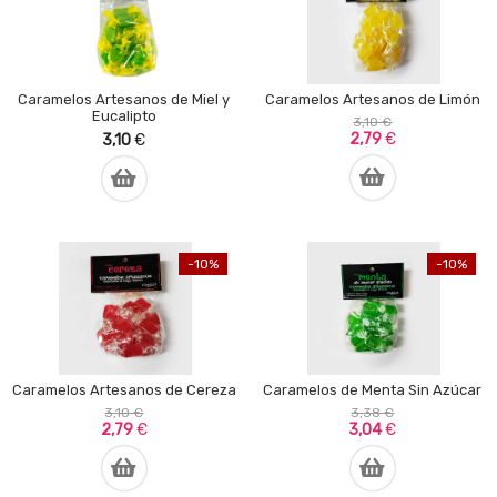
Caramelos Artesanos de Miel y
Caramelos Artesanos de Limón
Eucalipto
3,10 €
2,79
€
3,10
€
-10%
-10%
Caramelos Artesanos de Cereza
Caramelos de Menta Sin Azúcar
3,10 €
3,38 €
2,79
€
3,04
€