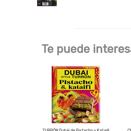
Te puede interes
TURRÓN Dubái de Pistacho y Kataifi
C