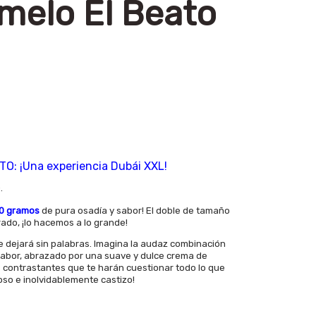
melo El Beato
O: ¡Una experiencia Dubái XXL!
.
0 gramos
de pura osadía y sabor! El doble de tamaño
ado, ¡lo hacemos a lo grande!
e dejará sin palabras. Imagina la audaz combinación
 sabor, abrazado por una suave y dulce crema de
 contrastantes que te harán cuestionar todo lo que
oso e inolvidablemente castizo!