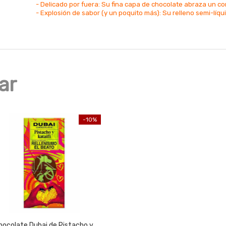
- Delicado por fuera: Su fina capa de chocolate abraza un c
- Explosión de sabor (y un poquito más): Su relleno semi-líqu
ar
-10%
hocolate Dubai de Pistacho y