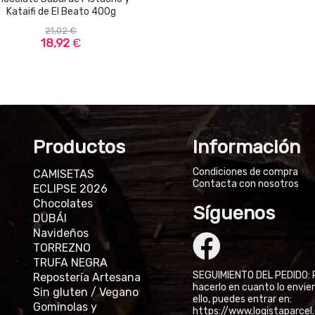
Kataifi de El Beato 400g
21,02 €
18,92
€
Productos
Información
Condiciones de compra
CAMISETAS
Contacta con nosotros
ECLIPSE 2026
Chocolates
Síguenos
DUBÁI
Navideños
TORREZNO
TRUFA NEGRA
SEGUIMIENTO DEL PEDIDO: 
Repostería Artesana
hacerlo en cuanto lo envie
Sin gluten / Vegano
ello, puedes entrar en:
Gominolas y
https://www.logistaparce