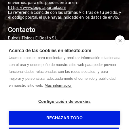
enviemos, para ello, puedes entrar en:
https://www.logistaparcel.com
La referencia coincide con las últimas 9 cifras de tu pedido; y
el código postal, el que hayas indicado en los datos de envío.
Contacto
Dulces Típicos El Beato S.L.
Calle San José Obrero, 3
Acerca de las cookies en elbeato.com
El Burgo de Osma (Soria)
Usamos cookies para recolectar y analizar información relacionada
NO VENDEMOS EN FÁBRICA A PARTICULARES
con el uso y desempeño de nuestro sitio web para poder proveer
Si están en El Burgo de Osma, pueden encontrar nuestros
productos en las tiendas de la Calle Mayor.
funcionalidades relacionadas con las redes sociales, y para
mejorar y personalizar adecuadamente el contenido y publicidad
Whatssapp: 667 31 50 28 (7:30-14:00) laborales
en nuestro sitio web.
Más información
Teléfono: 975 36 01 46 (07:00 - 15:00) laborales
pedidos@
masquechocolate.com
Configuración de cookies
RECHAZAR TODO
MÁS QUE CHOCOLATE
-
Aviso legal
-
Política de privacidad
-
Política de cookies
-
Gormática
-