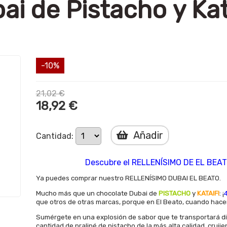
i de Pistacho y Kata
-10%
21,02 €
18,92 €
Añadir
Cantidad:
Descubre el RELLENÍSIMO DE EL BEATO
Ya puedes comprar nuestro RELLENÍSIMO DUBAI EL BEATO.
Mucho más que un chocolate Dubai de
PISTACHO
y
KATAIFI
: ¡
que otros de otras marcas, porque en El Beato, cuando hace
Sumérgete en una explosión de sabor que te transportará d
cantidad de praliné de pistacho de la más alta calidad, cruji