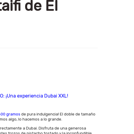
ifi de El
: ¡Una experiencia Dubai XXL!
400 gramos
de pura indulgencia! El doble de tamaño
mos algo, lo hacemos a lo grande.
irectamente a Dubai. Disfruta de una generosa
entes trozos de pistacho tostado y la inconfundible